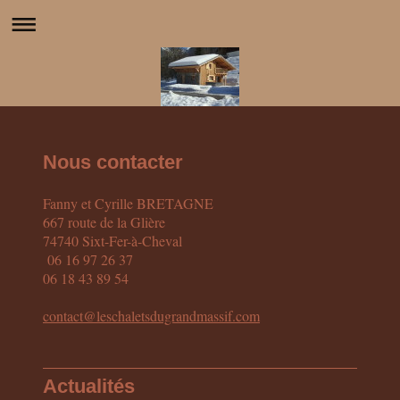
Nous contacter
Fanny et Cyrille BRETAGNE
667 route de la Glière
74740 Sixt-Fer-à-Cheval
06 16 97 26 37
06 18 43 89 54
contact@leschaletsdugrandmassif.com
Actualités